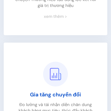
Phối hợp các chiến thuật SEO, digital ads,
giá trị thương hiệu
socila media, SMS,... thúc đẩy traffic
website
xem thêm >
xem thêm >
Gia tăng chuyển đổi
Đo lường và tái nhận diện chân dung
Nâng cao nhận thức thương
khách hàng mục tiêu, thúc đẩy khách