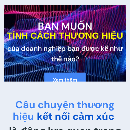
BẠN MUỐN
TÍNH CÁCH THƯƠNG HIỆU
của doanh nghiệp bạn được kể như
thế nào?
Xem thêm
Câu chuyện thương
hiệu
kết nối cảm xúc