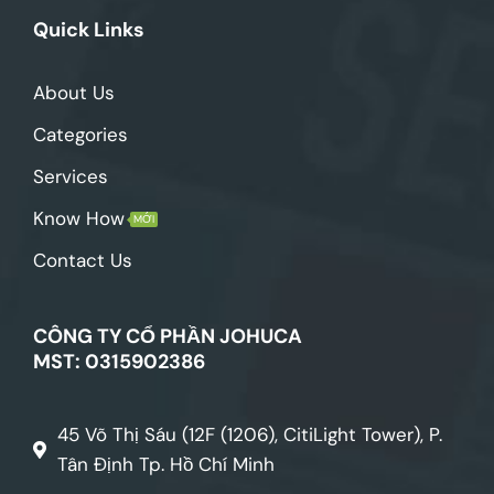
Quick Links
About Us
Categories
Services
Know How
MỚI
Contact Us
CÔNG TY CỔ PHẦN JOHUCA
MST: 0315902386
45 Võ Thị Sáu (12F (1206), CitiLight Tower), P.
Tân Định Tp. Hồ Chí Minh