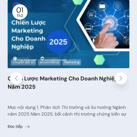
19
Th9
Chuyển đổi số
eCommerce
Technology
Tên Miền: 8 nhận định tương lai cùng AI phát
triển
Nội dung Trong 5-10 năm tới, lĩnh vực tên miền (domain)
dự kiến sẽ trải qua nhiều thay đổi và xu hướng quan trọng
do...
Đọc tiếp