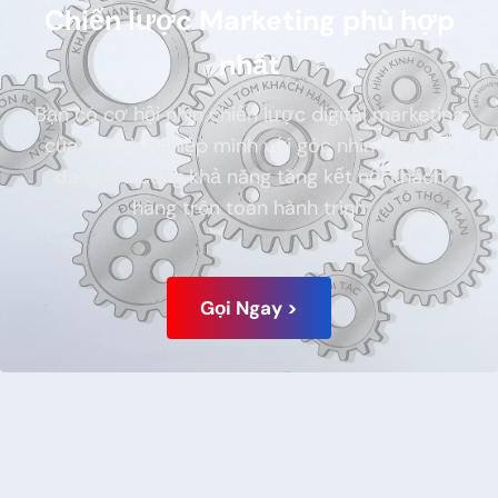
Chiến lược Marketing phù hợp
nhất
Bạn có cơ hội nhìn chiến lược digital marketing
của doanh nghiệp mình với góc nhìn sâu sắc,
đa chiều cùng khả năng tăng kết nối khách
hàng trên toàn hành trình
Gọi Ngay >