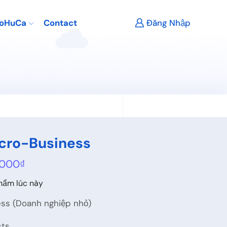
JoHuCa
Contact
Đăng Nhập
icro-Business
.000
₫
hẩm lúc này
ess (Doanh nghiệp nhỏ)
ts,