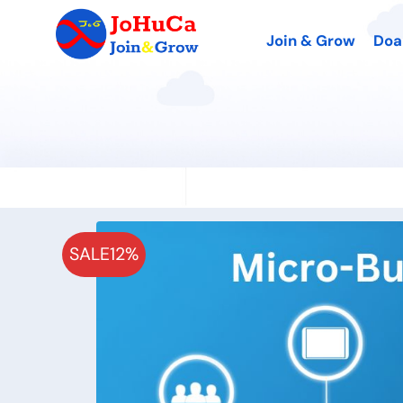
Join & Grow
Doa
SALE
12%