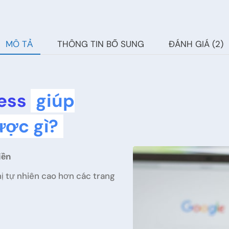
MÔ TẢ
THÔNG TIN BỔ SUNG
ĐÁNH GIÁ (2)
ness
giúp
ược gì?
iền
hị tự nhiên cao hơn các trang