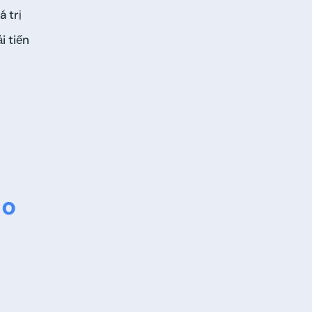
á trị
i tiến
ho