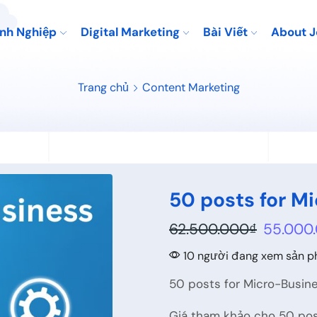
nh Nghiệp
Digital Marketing
Bài Viết
About 
Trang chủ
Content Marketing
50 posts for M
62.500.000
₫
55.000
10 người đang xem sản p
50 posts for Micro-Busin
Giá tham khảo cho 50 pos